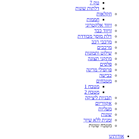
טק 7
דלתות שונות
חקלאות
חממות
זיווד אלקטרוני
זויווד כבד
דלת מוסך מבודדת
מרכבי רכב
מרכבים
שילוט ותמונות
מתקני תצוגה
פלסים
פרופילי מרינה
כבישה
מטבחים
מטבח 1
מטבח 2
תבניות ליציקה
אקווריום
מעליות
שונות
זמנית ללא שיוך
מטבח שונות
אודותינו