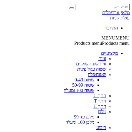
מלאי
אדריכלים
עגלת קניות
התחבר
MENU
MENU
Products menu
Products menu
מקצועיים
זויות
זוית שונת שוקיים
שטוח עגול פינות
שטוח/פלח
שטוח 0-49
שטוח 50-99
שטוח 100 ומעלה
חתך U
חתך T
חתך H
מלבן
מלבן עד 99
מלבן 100 ומעלה
ריבוע