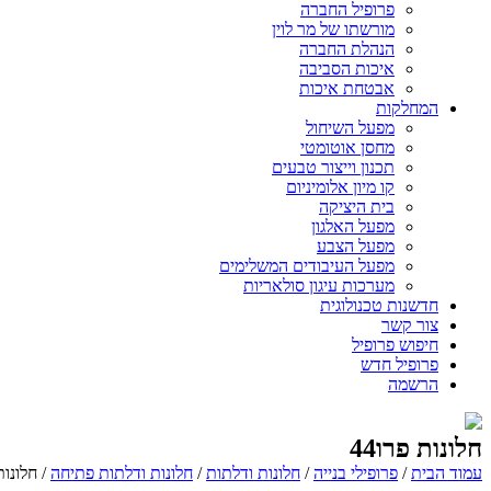
פרופיל החברה
מורשתו של מר לוין
הנהלת החברה
איכות הסביבה
אבטחת איכות
המחלקות
מפעל השיחול
מחסן אוטומטי
תכנון וייצור טבעים
קו מיון אלומיניום
בית היציקה
מפעל האלגון
מפעל הצבע
מפעל העיבודים המשלימים
מערכות עיגון סולאריות
חדשנות טכנולוגית
צור קשר
­חיפוש פרופיל
פרופיל חדש
הרשמה
חלונות פרו44
עמוד הבית
/
פרופילי בנייה
/
חלונות ודלתות
/
חלונות ודלתות פתיחה
/ חלונות 