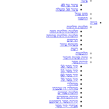
צינור
צינור עד 49
צינור 50 ומעלה
מוט עגול
הקסגון
בנייה
חלונות ודלתות
חלונות ודלתות הזזה
חלונות ודלתות פתיחה
תריסים
משקוף עיוור
רשת
הלבשות
זויות ופינות חיבור
קירות מסך
קיר מסך 50
קיר מסך 55
קיר מסך 60
קיר מסך 70
מודולרי
מודולרי דו שכבתי
חלונות סמויים
קירות מיוחדים
קירות מסך דיסקונט
אביזרי קיר מסך