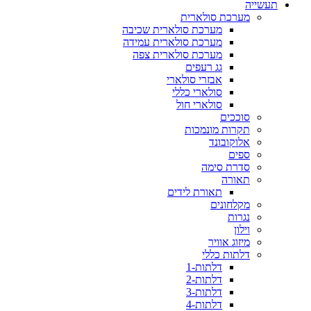
תעשייה
מערכת סולארית
מערכת סולארית שכיבה
מערכת סולארית עמידה
מערכת סולארית צפה
גג רעפים
אבזרי סולארי
סולארי כללי
סולארי חול
סוככים
תקרות מונמכות
אלוקובונד
ספים
סדרת סימה
תאורה
תאורת לידים
מקלחונים
נגרות
וילון
מיזוג אוויר
דלתות כללי
דלתות-1
דלתות-2
דלתות-3
דלתות-4