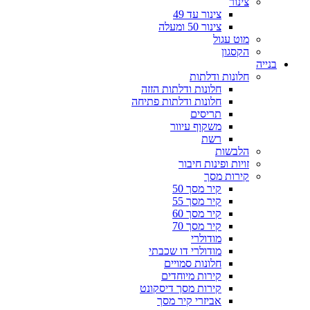
צינור
צינור עד 49
צינור 50 ומעלה
מוט עגול
הקסגון
בנייה
חלונות ודלתות
חלונות ודלתות הזזה
חלונות ודלתות פתיחה
תריסים
משקוף עיוור
רשת
הלבשות
זויות ופינות חיבור
קירות מסך
קיר מסך 50
קיר מסך 55
קיר מסך 60
קיר מסך 70
מודולרי
מודולרי דו שכבתי
חלונות סמויים
קירות מיוחדים
קירות מסך דיסקונט
אביזרי קיר מסך