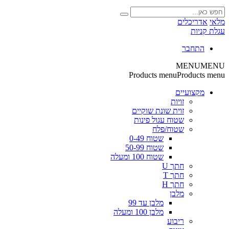
מלאי
אדריכלים
עגלת קניות
התחבר
MENU
MENU
Products menu
Products menu
מקצועיים
זויות
זוית שונת שוקיים
שטוח עגול פינות
שטוח/פלח
שטוח 0-49
שטוח 50-99
שטוח 100 ומעלה
חתך U
חתך T
חתך H
מלבן
מלבן עד 99
מלבן 100 ומעלה
ריבוע