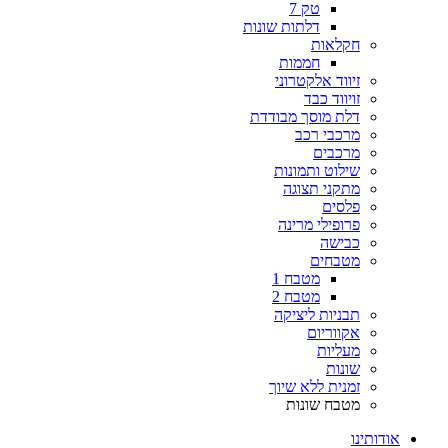
טק 7
דלתות שונות
חקלאות
חממות
זיווד אלקטרוני
זויווד כבד
דלת מוסך מבודדת
מרכבי רכב
מרכבים
שילוט ותמונות
מתקני תצוגה
פלסים
פרופילי מרינה
כבישה
מטבחים
מטבח 1
מטבח 2
תבניות ליציקה
אקווריום
מעליות
שונות
זמנית ללא שיוך
מטבח שונות
אודותינו