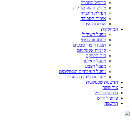
פרופיל החברה
מורשתו של מר לוין
הנהלת החברה
איכות הסביבה
אבטחת איכות
המחלקות
מפעל השיחול
מחסן אוטומטי
תכנון וייצור טבעים
קו מיון אלומיניום
בית היציקה
מפעל האלגון
מפעל הצבע
מפעל העיבודים המשלימים
מערכות עיגון סולאריות
חדשנות טכנולוגית
צור קשר
­חיפוש פרופיל
פרופיל חדש
הרשמה