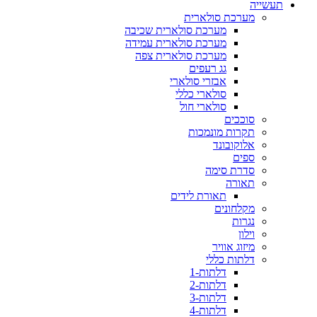
תעשייה
מערכת סולארית
מערכת סולארית שכיבה
מערכת סולארית עמידה
מערכת סולארית צפה
גג רעפים
אבזרי סולארי
סולארי כללי
סולארי חול
סוככים
תקרות מונמכות
אלוקובונד
ספים
סדרת סימה
תאורה
תאורת לידים
מקלחונים
נגרות
וילון
מיזוג אוויר
דלתות כללי
דלתות-1
דלתות-2
דלתות-3
דלתות-4