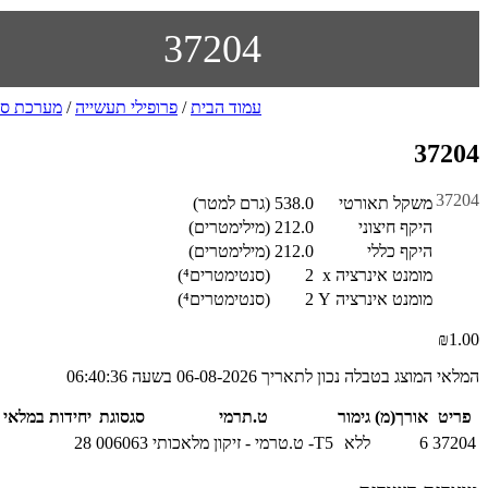
37204
עמוד הבית
/
פרופילי תעשייה
/
מערכת סו
37204
37204
משקל תאורטי
538.0
(גרם למטר)
היקף חיצוני
212.0
(מילימטרים)
היקף כללי
212.0
(מילימטרים)
מומנט אינרציה x
2
(סנטימטרים⁴)
מומנט אינרציה Y
2
(סנטימטרים⁴)
₪
1.00
המלאי המוצג בטבלה נכון לתאריך 06-08-2026 בשעה 06:40:36
פריט
אורך(מ)
גימור
ט.תרמי
סגסוגת
יחידות במלאי
37204
6
ללא
T5- ט.טרמי - זיקון מלאכותי
006063
28