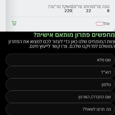
גובה (מ”מ)
רוחב (מ”מ)
משקל (גר'/מ')
ג
3
220
22
8
אזל
א
מחפשים פתרון מותאם אישית?
צוות המומחים שלנו כאן כדי לעזור לכם למצוא את הפתרון
המושלם לפרויקט שלכם. צרו קשר לייעוץ חינם.