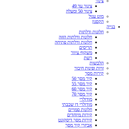
צינור
צינור עד 49
צינור 50 ומעלה
מוט עגול
הקסגון
בנייה
חלונות ודלתות
חלונות ודלתות הזזה
חלונות ודלתות פתיחה
תריסים
משקוף עיוור
רשת
הלבשות
זויות ופינות חיבור
קירות מסך
קיר מסך 50
קיר מסך 55
קיר מסך 60
קיר מסך 70
מודולרי
מודולרי דו שכבתי
חלונות סמויים
קירות מיוחדים
קירות מסך דיסקונט
אביזרי קיר מסך