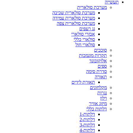
תעשייה
מערכת סולארית
מערכת סולארית שכיבה
מערכת סולארית עמידה
מערכת סולארית צפה
גג רעפים
אבזרי סולארי
סולארי כללי
סולארי חול
סוככים
תקרות מונמכות
אלוקובונד
ספים
סדרת סימה
תאורה
תאורת לידים
מקלחונים
נגרות
וילון
מיזוג אוויר
דלתות כללי
דלתות-1
דלתות-2
דלתות-3
דלתות-4