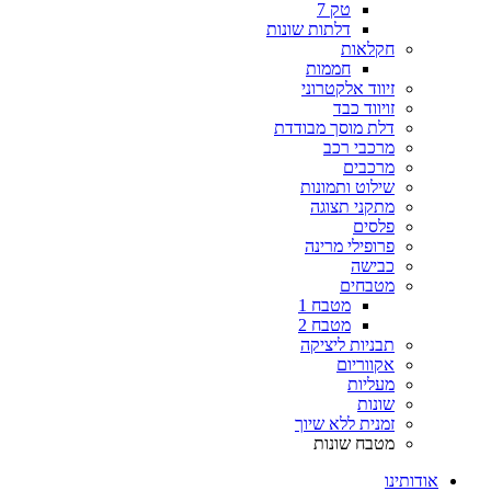
טק 7
דלתות שונות
חקלאות
חממות
זיווד אלקטרוני
זויווד כבד
דלת מוסך מבודדת
מרכבי רכב
מרכבים
שילוט ותמונות
מתקני תצוגה
פלסים
פרופילי מרינה
כבישה
מטבחים
מטבח 1
מטבח 2
תבניות ליציקה
אקווריום
מעליות
שונות
זמנית ללא שיוך
מטבח שונות
אודותינו