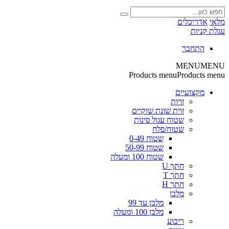
מלאי
אדריכלים
עגלת קניות
התחבר
MENU
MENU
Products menu
Products menu
מקצועיים
זויות
זוית שונת שוקיים
שטוח עגול פינות
שטוח/פלח
שטוח 0-49
שטוח 50-99
שטוח 100 ומעלה
חתך U
חתך T
חתך H
מלבן
מלבן עד 99
מלבן 100 ומעלה
ריבוע