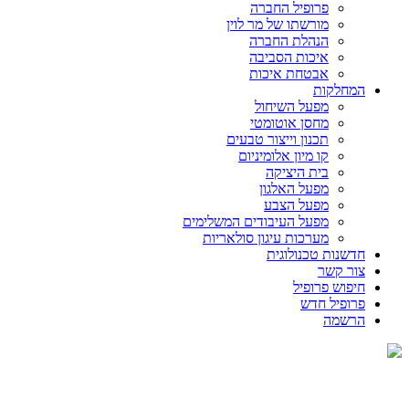
פרופיל החברה
מורשתו של מר לוין
הנהלת החברה
איכות הסביבה
אבטחת איכות
המחלקות
מפעל השיחול
מחסן אוטומטי
תכנון וייצור טבעים
קו מיון אלומיניום
בית היציקה
מפעל האלגון
מפעל הצבע
מפעל העיבודים המשלימים
מערכות עיגון סולאריות
חדשנות טכנולוגית
צור קשר
­חיפוש פרופיל
פרופיל חדש
הרשמה