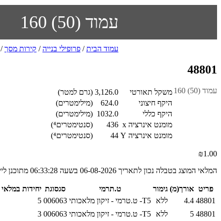
עמוד (50) 160
עמוד הבית
/
פרופילי בנייה
/
קירות מסך
/
48801
עמוד (50) 160
משקל תאורטי
3,126.0
(גרם למטר)
היקף חיצוני
624.0
(מילימטרים)
היקף כללי
1032.0
(מילימטרים)
מומנט אינרציה x
436
(סנטימטרים⁴)
מומנט אינרציה Y
44
(סנטימטרים⁴)
₪
1.00
המלאי המוצג בטבלה נכון לתאריך 06-08-2026 בשעה 06:33:28 מתוכנן לייצור
פריט
אורך(מ)
גימור
ט.תרמי
סגסוגת
יחידות במלאי
48801
4.4
ללא
T5- ט.טרמי - זיקון מלאכותי
006063
5
48801
5
ללא
T5- ט.טרמי - זיקון מלאכותי
006063
3